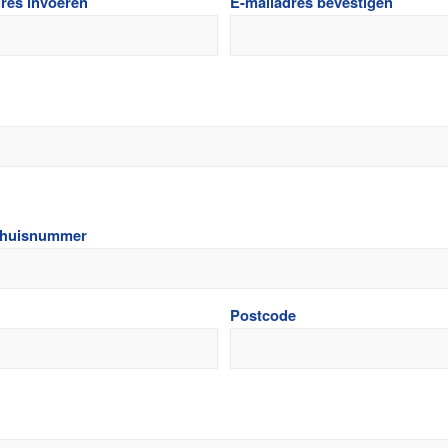
res invoeren
E-mailadres bevestigen
+ huisnummer
Postcode