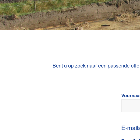
Bent u op zoek naar een passende offer
Naam
Voorna
(Vereist)
E-mail